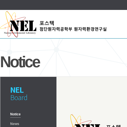
Notice
NEL
Board
Notice
News