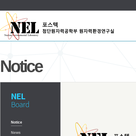
Notice
NEL
Board
Notice
News